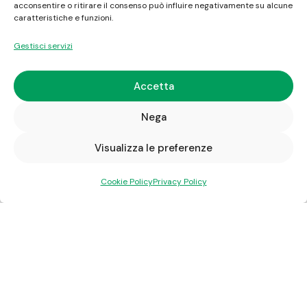
acconsentire o ritirare il consenso può influire negativamente su alcune
caratteristiche e funzioni.
Gestisci servizi
Accetta
Step
1
of 3
Nega
Visualizza le preferenze
Che tipo di utenza vuoi attivare?
*
Cookie Policy
Privacy Policy
Privato
Azienda
SUCCESSIVO